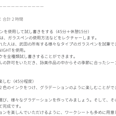
ーーーーーーーーーーー
：合計２時間 
ペンを使用して試し書きをする（45分＋休憩15分）
には、ガラスペンの使用方法などをレクチャーします。 
れた人は、武田の所有する様々なタイプのガラスペンを試筆でき
NIGHTを使用。 
のインクを全種類試し書きすることができます。 
んの許可をいただき、詠美作品の中からその季節に合ったシー
しむ（45分程度） 
２色のインクをつけ、グラデーションのように楽しむことがで
選び、様々なグラデーションを作ってみましょう。そして、そ
て完成です。 
ョンを楽しんでいただけるように、ワークシートも多めに用意し