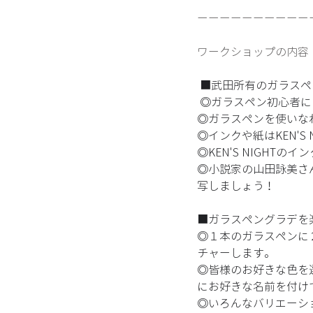
ーーーーーーーーーー
ワークショップの内容
 ■武田所有のガラス
 ◎ガラスペン初心者
◎ガラスペンを使いな
◎インクや紙はKEN'S 
◎KEN'S NIGHT
◎小説家の山田詠美さ
写しましょう！ 
■ガラスペングラデを楽
◎１本のガラスペンに
チャーします。 
◎皆様のお好きな色を
にお好きな名前を付け
◎いろんなバリエーシ