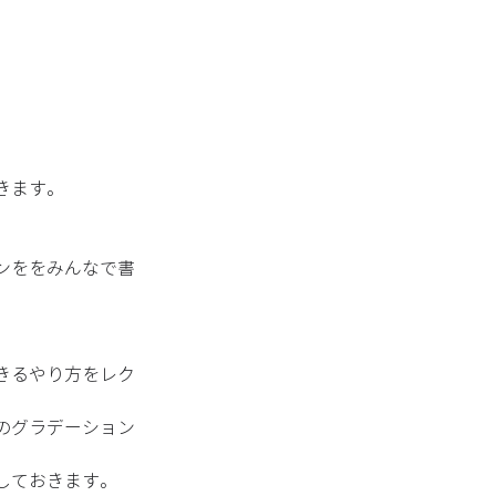
ます。 
ンををみんなで書
きるやり方をレク
のグラデーション
ておきます。 