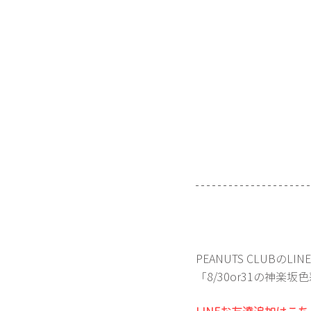
PEANUTS CLUBのLI
「8/30or31の神