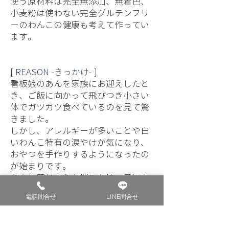
使う原材料は完全無添加、無着色、
小麦粉は使わない完全グルテンフリ
ーのわんこの健康も考えて作ってい
ます。
[ REASON -きっかけ- ]
看板娘のあんを家族にお迎えしたと
き、ご飯に向かって飛びつき小さい
体でガツガツ食べているのを見て驚
きました。
しかし、アレルギーが多いことや白
いわんこ特有の涙やけが気になり、
おやつを手作りするようになったの
が始まりです。
あんと同じような悩みを持つ子に少
しでも安心しておやつを食べれて喜
電話問合せ
LINE問合せ
んでもらえたらこの上ない喜びで
す。