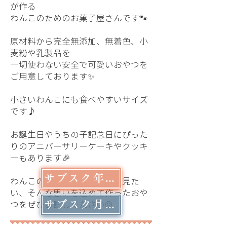
が作る
わんこのためのお菓子屋さんです🐾
原材料から完全無添加、無着色、小
麦粉や乳製品を
一切使わない安全で可愛いおやつを
ご用意しております✨
小さいわんこにも食べやすいサイズ
です♪
お誕生日やうちの子記念日にぴった
りのアニバーサリーケーキやクッキ
ーもあります🎉
サブスク年額申込みフォーム
わんこのキラキラっな笑顔が見た
い、そんな思いを込めて作ったおや
つをぜひお試しください☺️
サブスク月額申込みフォーム