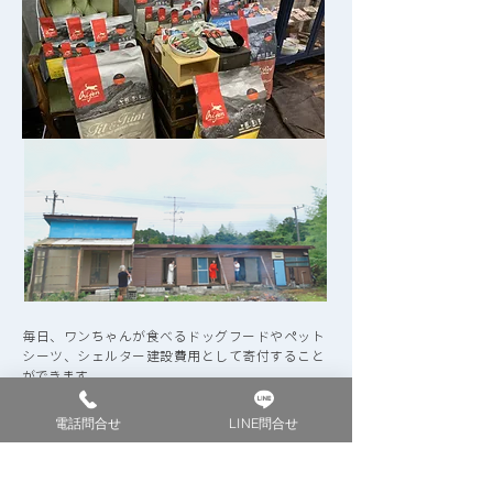
毎日、ワンちゃんが食べるドッグフードやペット
シーツ、シェルター建設費用として寄付すること
ができます。
ドッグフードも粗悪品ではなく、できる限り良質
電話問合せ
LINE問合せ
なものをワンちゃんたちに食べさせます。
毎年12月に支援合計金額をご報告いたします。