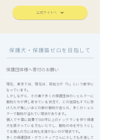
公式サイトへ
保護犬・保護猫ゼロを目指して
保護団体様へ寄付のお願い
現在、東京では、現在は、殺処分が「0」という数字に
なっています。
しかしながら、その裏で多くの保護団体のシェルターに
動物たちが押し寄せている状況で、どの施設もすでに受
け入れが難しいほどの数の動物が送られ、多くのシェル
ターで動物が溢れてい現状があります。
個人で千葉に自費で500坪以上のドックランを作り保護
犬を預かっている方もいたりし、動物の命を守ろうとし
てる個人の方には何も支援がないのが現状です。
​多くの保護団体・ボランティアさんに少しでも支援して