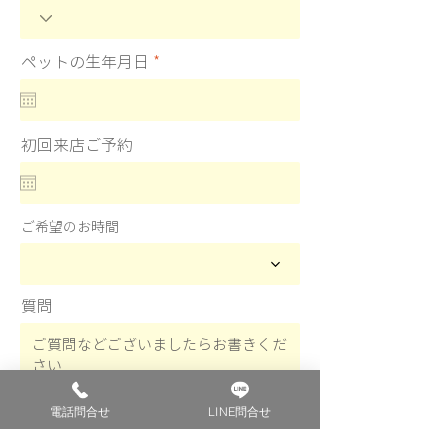
r
ペットの生年月日
*
e
q
u
i
r
初回来店ご予約
e
d
ご希望のお時間
質問
電話問合せ
LINE問合せ