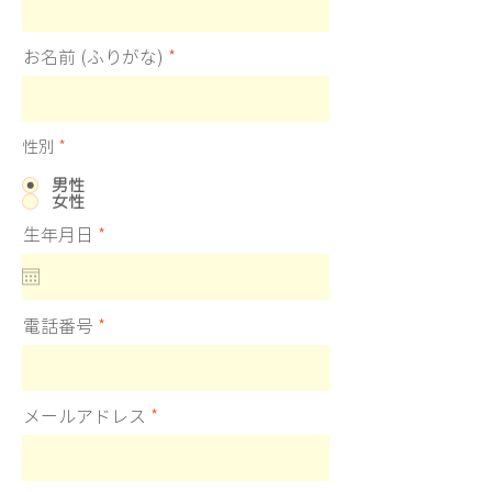
お名前 (ふりがな)
性別
*
男性
女性
r
生年月日
*
e
q
u
i
r
電話番号
e
d
メールアドレス