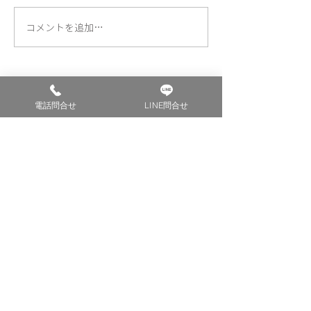
コメントを追加…
災害時に愛犬の安全を確
毎週(土)(日)は
保するには？
保護猫🐱 譲渡会
電話問合せ
LINE問合せ
HOMEへ戻る
記事一覧へ戻る
HOME
プラン一覧
入会の流れ