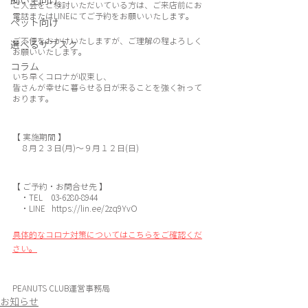
飼い主向け
ご入会をご検討いただいている方は、ご来店前にお
電話またはLINEにてご予約をお願いいたします。
ペット向け
ご不便をおかけいたしますが、ご理解の程よろしく
選べるサブスク
お願いいたします。
コラム
いち早くコロナが収束し、
皆さんが幸せに暮らせる日が来ることを強く祈って
おります。
【 実施期間 】
　８月２３日(月)〜９月１２日(日)
【 ご予約・お問合せ先 】
　・TEL    03-6280-8944
　・LINE   https://lin.ee/2zq9YvO
具体的なコロナ対策についてはこちらをご確認くだ
さい。
PEANUTS CLUB運営事務局
お知らせ