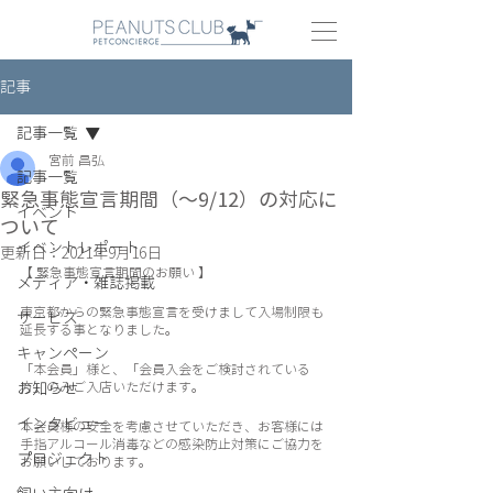
記事
記事一覧
宮前 昌弘
記事一覧
緊急事態宣言期間（〜9/12）の対応に
イベント
ついて
イベントレポート
更新日：
2021年9月16日
【 緊急事態宣言期間のお願い 】
メディア・雑誌掲載
東京都からの緊急事態宣言を受けまして入場制限も
サービス
延長する事となりました。
キャンペーン
「本会員」様と、「会員入会をご検討されている
お知らせ
方」のみご入店いただけます。
インタビュー
本会員様の安全を考慮させていただき、お客様には
手指アルコール消毒などの感染防止対策にご協力を
プロジェクト
お願いしております。