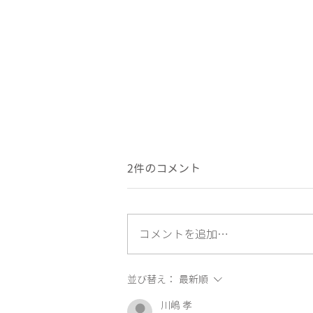
2件のコメント
コメントを追加…
「ペットホテル・トリミング
並び替え：
最新順
サロン」メニュー価格改定の
川嶋 孝