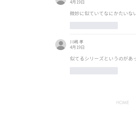
お知らせ
4月19日
微妙に似ていてなにかたいな
いいね！
返信
川嶋 孝
4月19日
似てるシリーズというのがあ
いいね！
返信
HOME