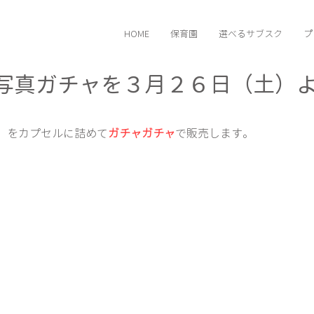
HOME
保育園
選べるサブスク
プ
写真ガチャを３月２６日（土）
。
」をカプセルに詰めて
ガチャガチャ
で販売します。