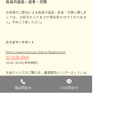
良品の返品・返金・交換
お客様のご都合による良品の返品・返金・交換に関しま
しては、大変恐れ入りますが現在受け付けておりませ
ん。予めご了承ください。
カスタマーサポート
https://www.peanuts-club.jp/foodcontact
03-6280-8944
10:00~20:00(年中無休)
※当サイトでのご購入は、通信販売(インターネットショ
ッピング)のため、クーリング・オフ適用外となっており
ます。
電話問合せ
LINE問合せ
​トップページ
FAQ