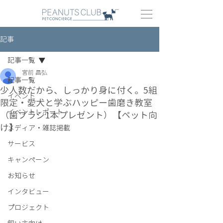
記事
記事一覧
宮前 昌弘
記事一覧
少人数だから、しっかり身に付く。5組
イベント
限定・愛犬と学ぶハッピー歯磨き教室
イベントレポート
（歯ブラシ1本プレゼント）【ペット向
け】
メディア・雑誌掲載
サービス
キャンペーン
お知らせ
インタビュー
プロジェクト