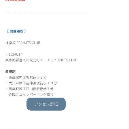
［ 開催場所 ］
神楽坂 PEANUTS CLUB
〒162-0817
東京都新宿区赤城元町４−１１PEANUTS CLUB
最寄駅
・東西線神楽坂駅徒歩３分
・大江戸線牛込神楽坂徒歩１０分
・有楽町線江戸川橋駅徒歩７分
　近隣にコインパーキング有り
アクセス詳細