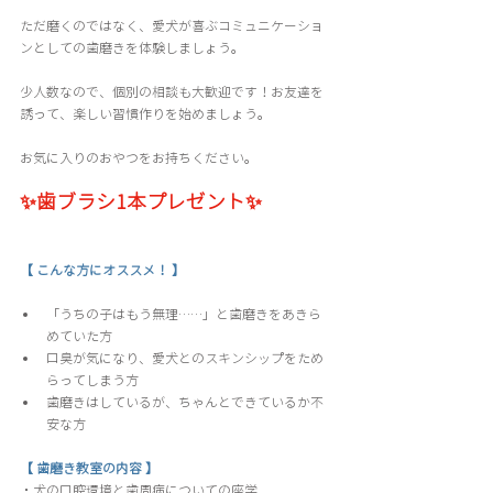
ただ磨くのではなく、愛犬が喜ぶコミュニケーショ
ンとしての歯磨きを体験しましょう。
少人数なので、個別の相談も大歓迎です！お友達を
誘って、楽しい習慣作りを始めましょう。
お気に入りのおやつをお持ちください。
✨
歯ブラシ1本プレゼント✨
【 こんな方にオススメ！ 】
「うちの子はもう無理……」と歯磨きをあきら
めていた方
口臭が気になり、愛犬とのスキンシップをため
らってしまう方 
歯磨きはしているが、ちゃんとできているか不
安な方
【 歯磨き教室の内容 】
・犬の口腔環境と歯周病についての座学