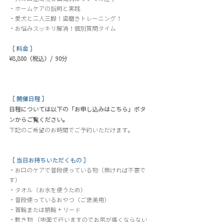
・ホームケアの説明と実践
・愛犬と二人三脚！歯磨きトレーニング！
・お悩みスッキリ解消！個別質問タイム
［ 料金 ］
¥8,800（税込）/  90分
［ 開催日程 ］
日程については以下の「お申し込みはこちら」ボタ
ンからご覧ください。
下記のご希望のお時間でご予約いただけます。
［ 当日お持ちいただくもの ］
・お口のケアで普段使っている物（無ければ不要で
す）
・タオル（お水を使うため）
・普段使っているおやつ（ご褒美用）
・首輪または胴輪 + リード
・敷き物 （地面で行いますのでお尻が痛くならない