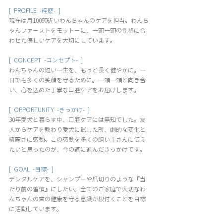
[  PROFILE  -経歴-  ]
現在は月100頭近いわんちゃんのケアを担当。わんち
ゃんファーストをモットーに、一頭一頭の性格に合
わせた優しいケアを大切にしています。
[  CONCEPT  -コンセプト-  ]
わんちゃんの短い一生を、もっと長く健やかに。一
日でも多くの笑顔を守るために。一頭一頭と向き合
い、心を込めた丁寧な口腔ケアをお届けします。
[  OPPORTUNITY  -きっかけ-  ]
30年愛犬と暮らす中、口腔ケアには無知でした。友
人からケアを教わり愛犬に試した所、劇的な変化と
綺麗さに感動。この感動を多くの飼い主さんに伝え
たいと思ったのが、今の道に進んだきっかけです。
[  GOAL  -目標-  ]
デンタルケアを、シャンプーや爪切りのような『当
たり前の習慣』にしたい。全てのご家庭で大切なわ
んちゃんの歯の健康を守る意識が根付くことを目標
に活動しています。