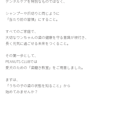
デンタルケアを特別なものではなく、
シャンプーや爪切りと同じように
「当たり前の習慣」にすること。
すべてのご家庭で、
大切なワンちゃんの歯の健康を守る意識が根付き、
長く元気に過ごせる未来をつくること。
その第一歩として、
PEANUTS CLUBでは
愛犬のための「歯磨き教室」をご用意しました。
まずは、
「うちの子の歯の状態を知ること」から
始めてみませんか？