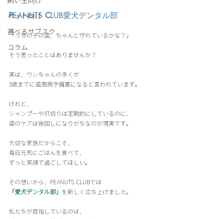
飼い主向け
P
EANUTS
 C
LUB愛犬デンタル部
ペット向け
選べるサブスク
「うちの子の歯、ちゃんと守れているかな？」
コラム
そう思ったことはありませんか？
実は、ワンちゃんの多くが
3歳までに歯周病予備軍になると言われています。
けれど、
シャンプーや爪切りは定期的にしているのに、
歯のケアは後回しになりがちなのが現実です。
大切な家族だからこそ、
毎日元気にごはんを食べて、
ずっと笑顔で過ごしてほしい。
その想いから、PEANUTS CLUBでは
「愛犬デンタル部」
を新しく立ち上げました。
私たちが目指しているのは、