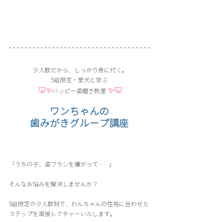
少人数だから、しっかり身に付く。
5組限定・愛犬と学ぶ
 🦷✨
✨🦷
ハッピー歯磨き教室
ワンちゃんの
歯みがきグループ講座
「うちの子、歯ブラシを嫌がって……」
そんなお悩みを解決しませんか？
5組限定の少人数制で、わんちゃんの性格に合わせた
ステップを直接レクチャーいたします。