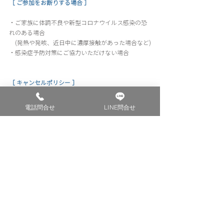
［ ご参加をお断りする場合 ］
・ご家族に体調不良や新型コロナウイルス感染の恐
れのある場合
　(発熱や発咳、近日中に濃厚接触があった場合など)
・感染症予防対策にご協力いただけない場合
［ キャンセルポリシー ］
万が一キャンセルをされる場合は開催日から起算し
て下記の通りキャンセル料を申し受けます。
電話問合せ
LINE問合せ
（返金のための振込手数料などはお客様のご負担に
なります）
・1週間前まで
　：キャンセル料は発生いたしません。
​・1週間〜前日
　：予約した本サービスの料金の50％相当額
・当日または連絡なしのキャンセル
　：予約した本サービスの料金の100％相当額
［ 注意事項 ］