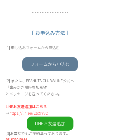
［ お申込み方法 ］
[1] 申し込みフォームから申込む 
フォームから申込む
[2] または、PEANUTS CLUBのLINE公式へ
「歯みがき講座参加希望」
とメッセージを送ってください。
LINEお友達追加はこちら
→
https://lin.ee/2zq9YvO
LINEお友達追加
[3]お電話でもご予約承っております。
03-6280-8944