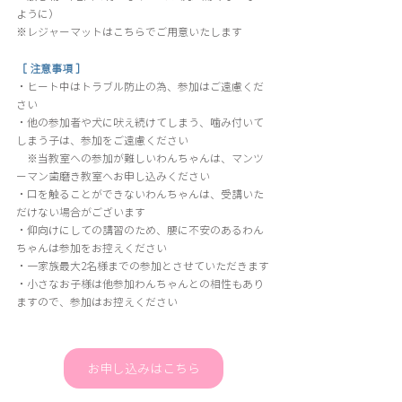
ように）
※レジャーマットはこちらでご用意いたします
［ 注意事項 ］
・ヒート中はトラブル防止の為、参加はご遠慮くだ
さい
・他の参加者や犬に吠え続けてしまう、噛み付いて
しまう子は、参加をご遠慮ください
　※当教室への参加が難しいわんちゃんは、マンツ
ーマン歯磨き教室へお申し込みください
・口を触ることができないわんちゃんは、受講いた
だけない場合がございます
・仰向けにしての講習のため、腰に不安のあるわん
ちゃんは参加をお控えください
・一家族最大2名様までの参加とさせていただきます
・小さなお子様は他参加わんちゃんとの相性もあり
ますので、参加はお控えください
お申し込みはこちら