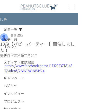
記事
記事一覧
宮前 昌弘
記事一覧
10/9【パピーパーティー】開催しまし
イベント
た！
イベントレポート
更新日：
2021年10月20日
メディア・雑誌掲載
https://www.facebook.com/11132323718148
サービス
2/videos/258697492851524
キャンペーン
お知らせ
インタビュー
プロジェクト