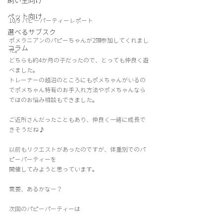
飼い主向け
ペット向け
10/9 パピーパーティーレポート
選べるサブスク
ポメラニアンのパピーちゃんが2頭参加してくれまし
コラム
た。
どちらも約4か月の子だったので、とっても仲良く遊
べました。
トレーナーの越沼のところにもポメちゃんがいるの
でポメちゃん特有のお手入れ方法やポメちゃんなら
ではのお悩み相談もできました。
ご近所さんだったこともあり、仲良く一緒に成長で
きそうだね♪
以前もリクエストがあったのですが、体重別でのパ
ピーパーティーを
開催してみようと思っています。
需要、あるかなー？
次回のパピーパーティーは