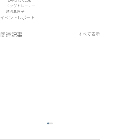
PEANUTS CLUB 
ドッグトレーナー
越沼真理子
イベントレポート
関連記事
すべて表示