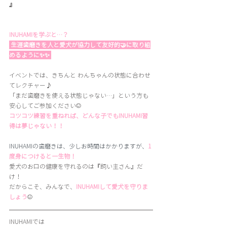
』
INUHAMIを学ぶと…？
生涯歯磨きを人と愛犬が協力して友好的🤝に取り組
めるように✨✨
イベントでは、きちんと わんちゃんの状態に合わせ
てレクチャー♪
「まだ歯磨きを使える状態じゃない…」という方も
安心してご参加ください☺️
コツコツ練習を重ねれば、どんな子でもINUHAMI習
得は夢じゃない！！
INUHAMIの歯磨きは、少しお時間はかかりますが、
1
度身につけると一生物！
愛犬のお口の健康を守れるのは『飼い主さん』だ
け！
だからこそ、みんなで、
INUHAMIして愛犬を守りま
しょう
☺️
INUHAMIでは