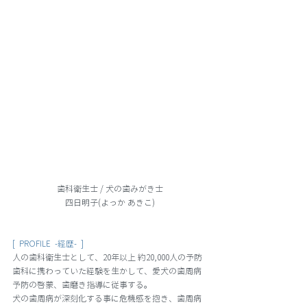
歯科衛生士 / 犬の歯みがき士
四日明子(よっか あきこ)
[  PROFILE  -経歴-  ]
人の歯科衛生士として、20年以上 約20,000人の予防
歯科に携わっていた経験を生かして、愛犬の歯周病
予防の啓蒙、歯磨き指導に従事する。
犬の歯周病が深刻化する事に危機感を抱き、歯周病