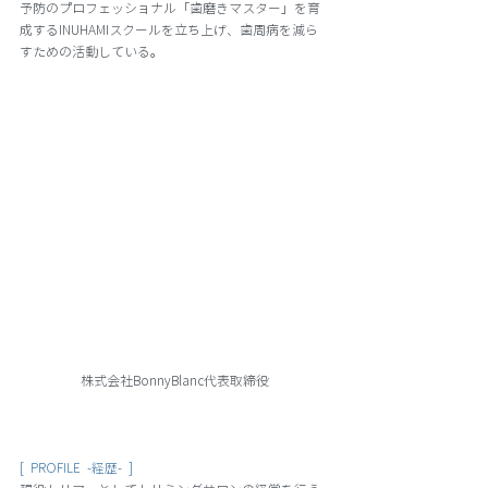
予防のプロフェッショナル「歯磨きマスター」を育
成するINUHAMIスクールを立ち上げ、歯周病を減ら
すための活動している。
株式会社BonnyBlanc代表取締役
[  PROFILE  -経歴-  ]