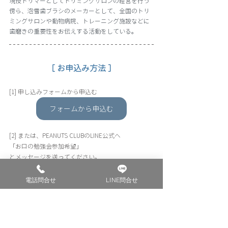
現役トリマーとしてトリミングサロンの経営を行う
傍ら、泡雪歯ブラシのメーカーとして、全国のトリ
ミングサロンや動物病院、トレーニング施設などに
歯磨きの重要性をお伝えする活動をしている。
［ お申込み方法 ］
[1] 申し込みフォームから申込む 
フォームから申込む
[2] または、PEANUTS CLUBのLINE公式へ
「お口の勉強会参加希望」
とメッセージを送ってください。
LINEお友達追加はこちら
電話問合せ
LINE問合せ
→
https://lin.ee/2zq9YvO
LINEお友達追加
[3]お電話でもご予約承っております。