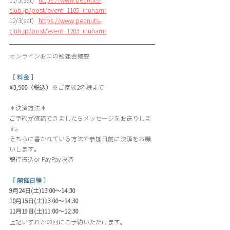
11/5(sat)   
https://www.peanuts-
club.jp/post/event_1105_inuhami
12/3(sat)   
https://www.peanuts-
club.jp/post/event_1203_inuhami
オンラインお口の勉強会概要
［ 料金 ］
¥3,500（税込）
※ご家族2名様まで
＊決済方法＊
ご予約が確認できましたらメッセージをお送りしま
す。
そちらに書かれている方法で参加日前に決済をお願
いします。
銀行振込or PayPay決済
［ 開催日程 ］
9月24日(土)13:00〜14:30 
10月15日(土)13:00〜14:30 
11月19日(土)11:00〜12:30
上記いずれかの回にご予約いただけます。