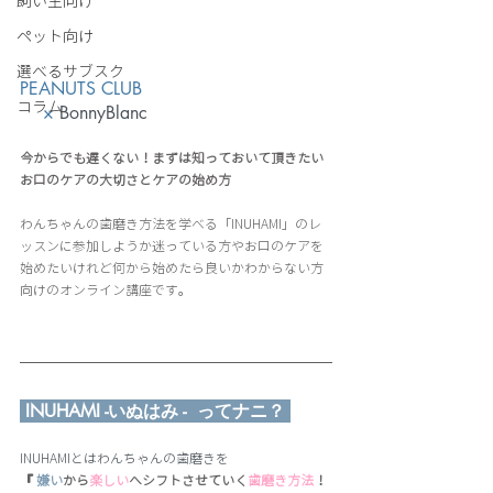
飼い主向け
ペット向け
選べるサブスク
PEANUTS CLUB
コラム
　 × 
BonnyBlanc
今からでも遅くない！まずは知っておいて頂きたい
お口のケアの大切さとケアの始め方
わんちゃんの歯磨き方法を学べる「INUHAMI」のレ
ッスンに参加しようか迷っている方やお口のケアを
始めたいけれど何から始めたら良いかわからない方
向けのオンライン講座です。
 INUHAMI -いぬはみ -  ってナニ？ 
INUHAMIとはわんちゃんの歯磨きを
『 
嫌い
から
楽しい
へシフトさせていく
歯磨き方法
！ 