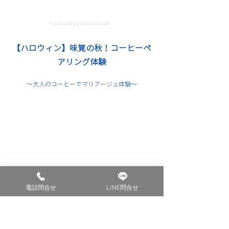
【ハロウィン】味覚の秋！コーヒーペ
アリング体験
〜大人のコーヒーでマリアージュ体験〜
電話問合せ
LINE問合せ
秋のほっこりスイーツに栗やお芋、カボチャは定番
ですよね。
今回開催するペアリング体験講座ではハロウィンに
ちなんで、秋のカボチャスイーツをご用意してコー