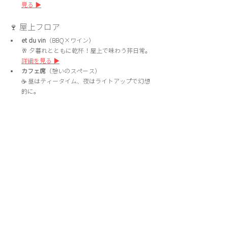
見る ▶
🍷 屋上フロア
et du vin
（BBQ×ワイン）　
🥂 夕暮れとともに乾杯！屋上で味わう非日常。 
詳細を見る ▶
カフェ席
（憩いのスペース）　
☕ 昼はティータイム、夜はライトアップで幻想
的に。 