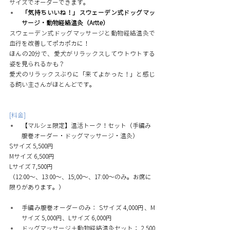
サイズでオーダーできます。
「気持ちいいね！」スウェーデン式ドッグマッ
サージ・動物経絡温灸（Artte）
スウェーデン式ドッグマッサージと動物経絡温灸で
血行を改善してポカポカに！
ほんの20分で、愛犬がリラックスしてウトウトする
姿を見られるかも？
愛犬のリラックスぶりに「来てよかった！」と感じ
る飼い主さんがほとんどです。
[料金]
【マルシェ限定】温活トーク！セット（手編み
腹巻オーダー・ドッグマッサージ・温灸）
Sサイズ 5,500円
Mサイズ 6,500円
Lサイズ 7,500円
（12:00～、13:00～、15;00～、17:00～のみ。お席に
限りがあります。）
手編み腹巻オーダーのみ： Sサイズ 4,000円、M
サイズ 5,000円、Lサイズ 6,000円
ドッグマッサージ＋動物経絡温灸セット： 2,500