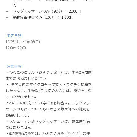
円
ドッグマッサージのみ（20分）： 2,000円
動物経絡温灸のみ（10分）： 1,000円
[出店日程]
10/25(土) ・10/26(日)
12:00〜20:00
[注意事項]
・わんこのごはん（おやつは除く）は，施術2時間前
までにお済ませください。 
・1週間以内にマイクロチップ挿入・ワクチン接種を
したわんこ，生後6か月未満のわんこは，施術をお受
けいただけません。 
・わんこの疾病・ケガ等がある場合は，ドッグマッ
サージの可否についてあらかじめ獣医師への確認を
お願いします。 
・スウェーデン式ドッグマッサージは，獣医療行為
ではありません。 
・動物経絡温灸では，わんこにお灸（もぐさ）の煙