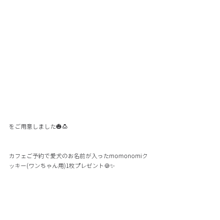
をご用意しました🎃🍮 
カフェご予約で愛犬のお名前が入ったmomonomiク
ッキー(ワンちゃん用)1枚プレゼント🍪✨ 