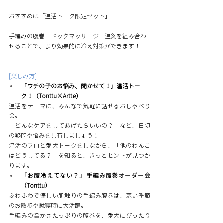
おすすめは「温活トーク限定セット」
手編みの腹巻＋ドッグマッサージ＋温灸を組み合わ
せることで、より効果的に冷え対策ができます！
[楽しみ方]
「ウチの子のお悩み、聞かせて！」温活トー
ク！（Tonttu×Artte）
温活をテーマに、みんなで気軽に話せるおしゃべり
会。
「どんなケアをしてあげたらいいの？」など、日頃
の疑問や悩みを共有しましょう！
温活のプロと愛犬トークをしながら、「他のわんこ
はどうしてる？」を知ると、きっとヒントが見つか
ります。
「お腹冷えてない？」手編み腹巻オーダー会
（Tonttu）
ふわふわで優しい肌触りの手編み腹巻は、寒い季節
のお散歩や就寝時に大活躍。
手編みの温かさたっぷりの腹巻を、愛犬にぴったり