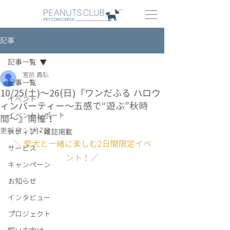
記事
記事一覧
宮前 昌弘
記事一覧
10/25(土)〜26(日)『ワンだふる ハロウ
イベント
ィンパーティー〜五感で“遊ぶ”秋時
イベントレポート
間〜』開催！
更新日：
1月7日
メディア・雑誌掲載
＼
愛犬と一緒に楽しむ2日間限定イベ
サービス
ント！／
キャンペーン
お知らせ
インタビュー
プロジェクト