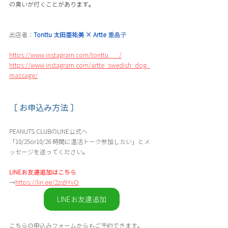
の臭いが付くことがあります。
出店者：
Tonttu 
太田亜祐美 × 
Artte
 重晶子
https://www.instagram.com/tonttu___/
https://www.instagram.com/artte_swedish_dog_
massage/
［ お申込み方法 ］
PEANUTS CLUBのLINE公式へ
「10/25or10/26 時間に温活トーク参加したい」とメ
ッセージを送ってください。
LINEお友達追加はこちら
→
https://lin.ee/2zq9YvO
LINEお友達追加
こちらの申込みフォームからもご予約できます。