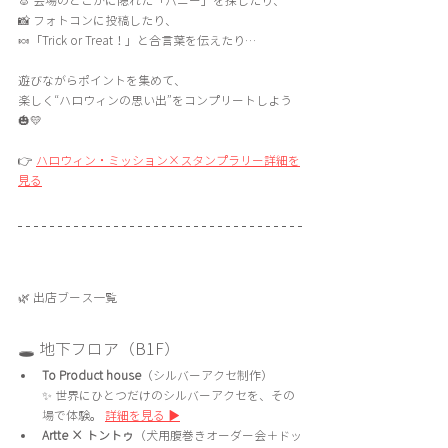
🐰 会場のどこかに隠れた「バニー」を探したり、
📸 フォトコンに投稿したり、
🍬「Trick or Treat！」と合言葉を伝えたり…
遊びながらポイントを集めて、
楽しく“ハロウィンの思い出”をコンプリートしよう
🎃💛
👉 
ハロウィン・ミッション×スタンプラリー詳細を
見る
🌿 出店ブース一覧
🕳 地下フロア（B1F）
To Product house
（シルバーアクセ制作）　
✨ 世界にひとつだけのシルバーアクセを、その
場で体験。 
詳細を見る ▶
Artte × トントゥ
（犬用腹巻きオーダー会＋ドッ