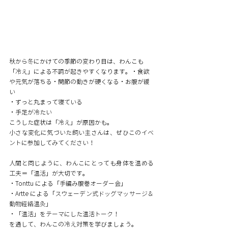
秋から冬にかけての季節の変わり目は、わんこも
「冷え」による不調が起きやすくなります。・食欲
や元気が落ちる・関節の動きが硬くなる・お腹が緩
い
・ずっと丸まって寝ている
・手足が冷たい
こうした症状は「冷え」が原因かも。
小さな変化に気づいた飼い主さんは、ぜひこのイベ
ントに参加してみてください！
人間と同じように、わんこにとっても身体を温める
工夫＝「温活」が大切です。
・Tonttu による「手編み腹巻オーダー会」
・Artte による「スウェーデン式ドッグマッサージ＆
動物経絡温灸」
・「温活」をテーマにした温活トーク！ 
を通して、わんこの冷え対策を学びましょう。