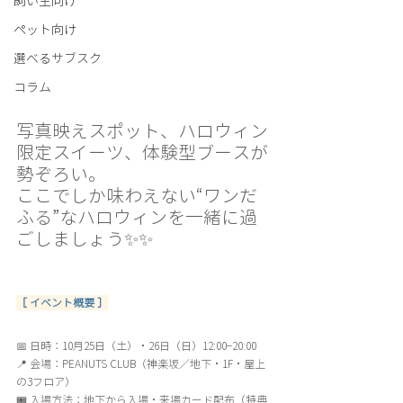
飼い主向け
ペット向け
選べるサブスク
コラム
写真映えスポット、ハロウィン
限定スイーツ、体験型ブースが
勢ぞろい。
ここでしか味わえない“ワンだ
ふる”なハロウィンを一緒に過
ごしましょう✨✨
［ イベント概要 ］
📅 日時：10月25日（土）・26日（日）12:00–20:00
📍 会場：PEANUTS CLUB（神楽坂／地下・1F・屋上
の3フロア）
🎟️ 入場方法：地下から入場・来場カード配布（特典