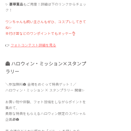
✨ 
豪華賞品
もご用意！詳細は下のリンクからチェッ
ク！
ワンちゃんも飼い主さんもぜひ、コスプレしてきて
ね✨
※付け耳などのワンポイントでもオッケー👌
👉 
フォトコンテスト詳細を見る
👻 ハロウィン・ミッション×スタンプ
ラリー
＼参加無料🎃 会場をめぐって特典ゲット！／
ハロウィン・ミッション × スタンプラリー 開催✨
お買い物や体験、フォト投稿をしながらポイントを
集めて、
素敵な特典をもらえるハロウィン限定のスペシャル
企画🎁🎃