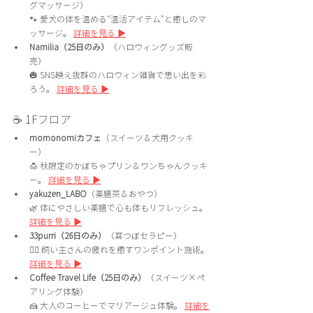
グマッサージ）　
🐾 愛犬の体を温める“温活アイテム”と癒しのマ
ッサージ。 
詳細を見る ▶
Namilia（25日のみ）
（ハロウィングッズ販
売）　
🎃 SNS映え抜群のハロウィン雑貨で思い出を彩
ろう。 
詳細を見る ▶
☕ 1Fフロア
momonomiカフェ
（スイーツ＆犬用クッキ
ー）　
🍮 秋限定のかぼちゃプリン＆ワンちゃんクッキ
ー。 
詳細を見る ▶
yakuzen_LABO
（薬膳茶＆おやつ）　
🌿 体にやさしい薬膳で心も体もリフレッシュ。 
詳細を見る ▶
33purri（26日のみ）
（耳つぼセラピー）　
💆‍♀️ 飼い主さんの疲れを癒すワンポイント施術。 
詳細を見る ▶
Coffee Travel Life（25日のみ）
（スイーツ×ペ
アリング体験）　
🍰 大人のコーヒーでマリアージュ体験。 
詳細を