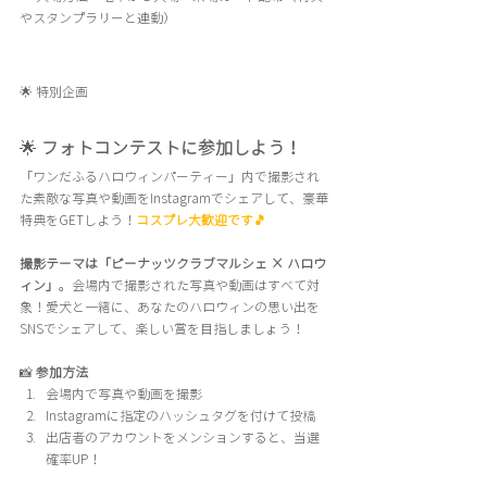
やスタンプラリーと連動）
🌟 特別企画
🌟 
フォトコンテストに参加しよう！
「ワンだふるハロウィンパーティー」内で撮影され
た素敵な写真や動画をInstagramでシェアして、豪華
特典をGETしよう！
コスプレ大歓迎です🎵
撮影テーマは「ピーナッツクラブマルシェ × ハロウ
ィン」
。会場内で撮影された写真や動画はすべて対
象！愛犬と一緒に、あなたのハロウィンの思い出を
SNSでシェアして、楽しい賞を目指しましょう！
📸 
参加方法
会場内で写真や動画を撮影
Instagramに指定のハッシュタグを付けて投稿
出店者のアカウントをメンションすると、当選
確率UP！