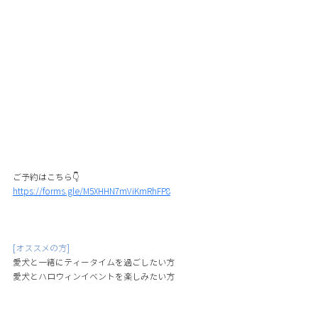
ご予約はこちら👇 
https://forms.gle/M5XHHN7mViKmRhFP8
[オススメの方]
愛犬と一緒にティータイムを過ごしたい方
愛犬とハロウィンイベントを楽しみたい方