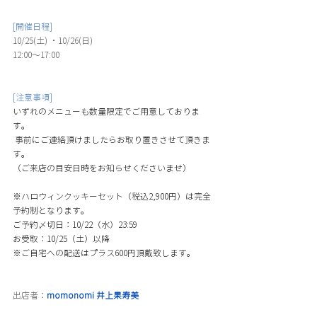
[開催日程]
10/25(土) ・10/26(日)
12:00〜17:00
[注意事項]
いずれのメニューも数量限定でご用意しておりま
す。
 事前にご連絡頂けましたらお取り置きさせて頂きま
す。 
（ご来店の目安日時をお知らせくださいませ） 
※ハロウィンクッキーセット（税込2,900円）は完全
予約制となります。 
ご予約〆切日：10/22（水）23:59 
お受取：10/25（土）以降　
※ご自宅への配送はプラス600円頂戴致します。
出店者：
momonomi 
井上果寿美