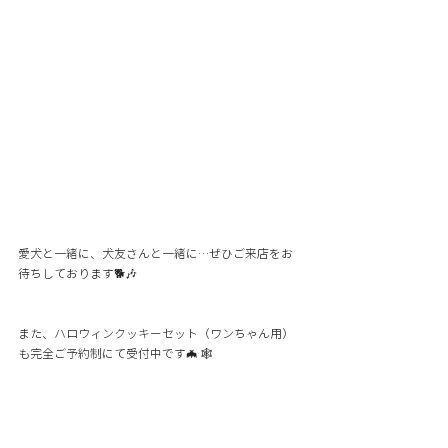
愛犬と一緒に、犬友さんと一緒に…ぜひご来店をお
待ちしております🐕🎶 
また、ハロウィンクッキーセット（ワンちゃん用）
も完全ご予約制にて受付中です🦇 🕸️