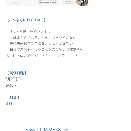
【こんな方におすすめ！】
・ペットを描い始めた人向け
 ・今はまだ亡くなることをイメージできない
 ・先の未来過ぎてまだちょっと分からない
 ・自分の未来も考えることがまだ多い（結婚や転
職、引っ越しなど人生のターニングポイント）
［ 開催日程 ］
7月2日(日)
14:00〜
［ 料金 ］
無料
Koss | INAMASS.inc