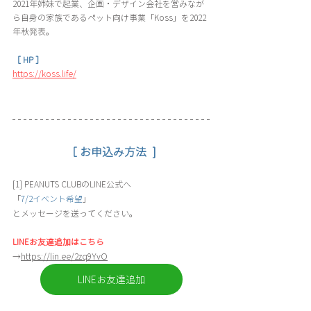
2021年姉妹で起業、企画・デザイン会社を営みなが
ら自身の家族であるペット向け事業「Koss」を2022
年秋発表。
［ HP ］
https://koss.life/
［ お申込み方法  ]
[1] PEANUTS CLUBのLINE公式へ
「
7/2イベント希望
」
とメッセージを送ってください。
LINEお友達追加はこちら
→
https://lin.ee/2zq9YvO
LINEお友達追加