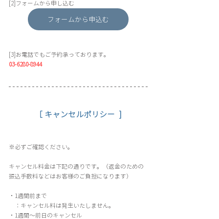
[2]フォームから申し込む
フォームから申込む
[3]お電話でもご予約承っております。
03-6280-8944
［ キャンセルポリシー  ]
※必ずご確認ください。
キャンセル料金は下記の通りです。（返金のための
振込手数料などはお客様のご負担になります）
・1週間前まで
　：キャンセル料は発生いたしません。
​・1週間〜前日のキャンセル