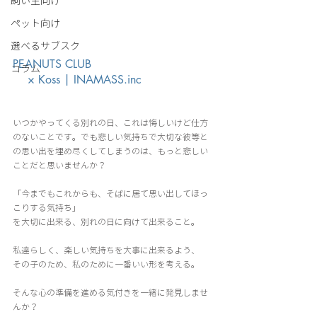
飼い主向け
ペット向け
選べるサブスク
PEANUTS CLUB
コラム
　 ×
Koss | INAMASS.inc
いつかやってくる別れの日、これは悔しいけど仕方
のないことです。でも悲しい気持ちで大切な彼等と
の思い出を埋め尽くしてしまうのは、もっと悲しい
ことだと思いませんか？
「今までもこれからも、そばに居て思い出してほっ
こりする気持ち」
を大切に出来る、別れの日に向けて出来ること。
私達らしく、楽しい気持ちを大事に出来るよう、
その子のため、私のために一番いい形を考える。
そんな心の準備を進める気付きを一緒に発見しませ
んか？