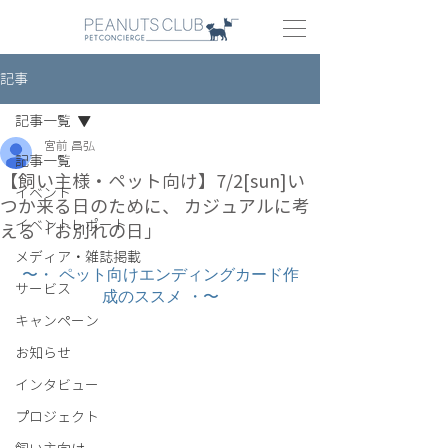
記事
記事一覧
宮前 昌弘
記事一覧
【飼い主様・ペット向け】7/2[sun]い
イベント
つか来る日のために、 カジュアルに考
イベントレポート
える「お別れの日」
メディア・雑誌掲載
〜・ ペット向けエンディングカード作
サービス
成のススメ ・〜
キャンペーン
お知らせ
インタビュー
プロジェクト