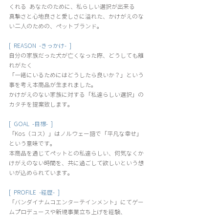
くれる  あなたのために、私らしい選択が出来る 
真摯さと心地良さと愛しさに溢れた、かけがえのな
い二人のための、ペットブランド。
[  REASON  -きっかけ-  ] 
自分の家族だった犬が亡くなった際、どうしても離
れがたく
「一緒にいるためにはどうしたら良いか？」という
事を考え本商品が生まれました。 
かけがえのない家族に対する「私達らしい選択」の
カタチを提案致します。
[  GOAL  -目標-  ] 
「Kos（コス）」はノルウェー語で「平凡な幸せ」
という意味です。
本商品を通じてペットとの私達らしい、何気なくか
けがえのない時間を、共に過ごして欲しいという想
いが込められています。
[  PROFILE  -経歴-  ]
「バンダイナムコエンターテインメント」にてゲー
ムプロデュースや新規事業立ち上げを経験、