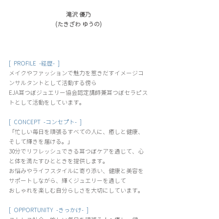
滝沢 優乃
(たきざわ ゆうの)
[  PROFILE  -経歴-  ]
メイクやファッションで魅力を惹きだすイメージコ
ンサルタントとして活動する傍ら
EJA耳つぼジュエリー協会認定講師兼耳つぼセラピス
トとして活動をしています。
[  CONCEPT  -コンセプト-  ]
「忙しい毎日を頑張るすべての人に、癒しと健康、
そして輝きを届ける。」 
30分でリフレッシュできる耳つぼケアを通じて、心
と体を満たすひとときを提供します。
お悩みやライフスタイルに寄り添い、健康と美容を
サポートしながら、輝くジュエリーを通して
おしゃれを楽しむ自分らしさを大切にしています。
[  OPPORTUNITY  -きっかけ-  ]