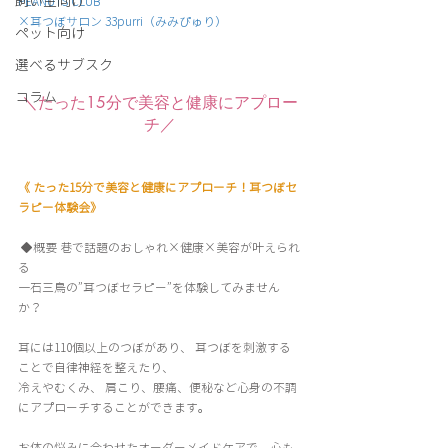
飼い主向け
PEANUTS CLUB
×耳つぼサロン 33purri（みみぴゅり）
ペット向け
選べるサブスク
コラム
＼
たった15分で美容と健康にアプロー
チ
／
《 たった15分で美容と健康にアプローチ！耳つぼセ
ラピー体験会》
 ◆概要 巷で話題のおしゃれ×健康×美容が叶えられ
る 
一石三鳥の”耳つぼセラピー”を体験してみません
か？ 
耳には110個以上のつぼがあり、 耳つぼを刺激する
ことで自律神経を整えたり、
冷えやむくみ、 肩こり、腰痛、便秘など心身の不調
にアプローチすることができます。 
お体の悩みに合わせたオーダーメイドケアで、心も