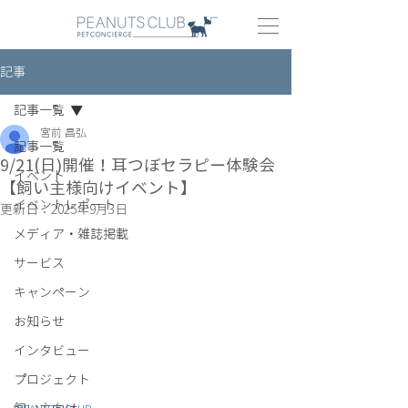
記事
記事一覧
宮前 昌弘
記事一覧
9/21(日)開催！耳つぼセラピー体験会
イベント
【飼い主様向けイベント】
イベントレポート
更新日：
2025年9月3日
メディア・雑誌掲載
サービス
キャンペーン
お知らせ
インタビュー
プロジェクト