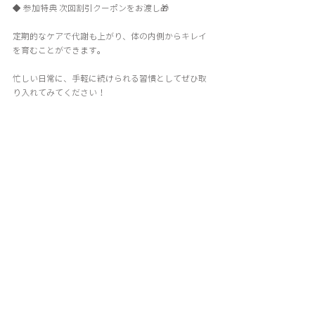
◆ 参加特典 次回割引クーポンをお渡し🎁 
定期的なケアで代謝も上がり、体の内側からキレイ
を育むことができます。
忙しい日常に、手軽に続けられる習慣としてぜひ取
り入れてみてください！