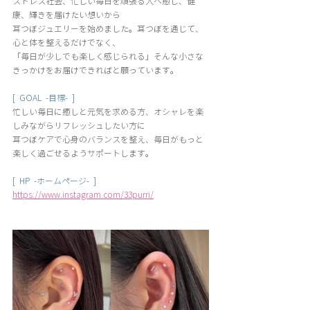
ストレス社会、忙しい毎日を頑張る人へ癒し、健
康、輝きを届けたい想いから
耳つぼジュエリーを始めました。耳つぼを通じて、
心と体を整えるだけでなく、
「毎日が少しでも楽しく感じられる」そんな小さな
きっかけをお届けできればと願っています。
[  GOAL  -目標-  ]
忙しい毎日に癒しと元気を求める方、オシャレを楽
しみながらリフレッシュしたい方に 
耳つぼケアで心身のバランスを整え、毎日がもっと
楽しく過ごせるようサポートします。
[  HP  -ホームページ-  ]
https://www.instagram.com/33purri/