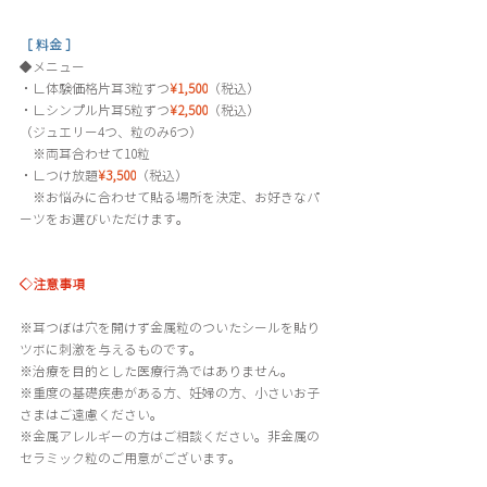
［ 料金 ］
◆メニュー 
・
∟
体験価格片耳3粒ずつ
¥1,500
（税込）
・∟
シンプル片耳5粒ずつ
¥2,500
（税込）
（ジュエリー4つ、粒のみ6つ）
　※両耳合わせて10粒
・∟つけ放題
¥3,500
（税込） 　
　※お悩みに合わせて貼る場所を決定、お好きなパ
ーツをお選びいただけます。 
◇注意事項 
※耳つぼは穴を開けず金属粒のついたシールを貼り
ツボに刺激を与えるものです。 
※治療を目的とした医療行為ではありません。
※重度の基礎疾患がある方、妊婦の方、小さいお子
さまはご遠慮ください。 
※金属アレルギーの方はご相談ください。非金属の
セラミック粒のご用意がございます。