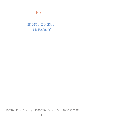
Profile
耳つぼサロン 33purri
（みみぴゅり）
耳つぼセラピスト/EJA耳つぼジュエリー協会認定講
師