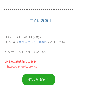
［ ご予約方法 ］
PEANUTS CLUBのLINE公式へ
「9/21開催
耳つぼセラピー体験会
に参加したい」
とメッセージを送ってください。
LINEお友達追加はこちら
→
https://lin.ee/2zq9YvO
LINEお友達追加