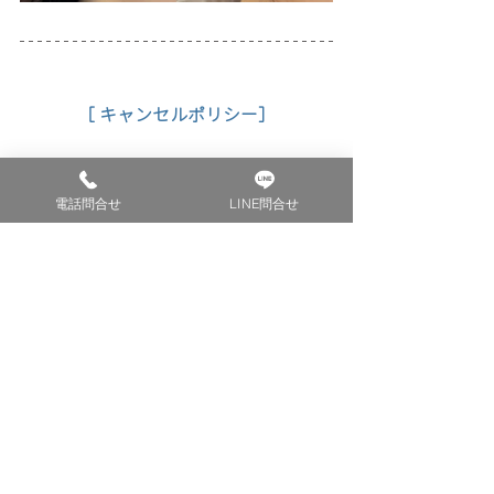
［ キャンセルポリシー］
※必ずご確認ください。
電話問合せ
LINE問合せ
キャンセル料金は下記の通りです。（返金のための
振込手数料などはお客様のご負担になります）
・1週間前まで
　：キャンセル料は発生いたしません。
​・1週間〜前日のキャンセル
　：予約した本サービスの料金の50％相当額
・当日または、連絡なしのキャンセル
　：予約した本サービスの料金の100％相当額
お支払い方法は、店頭でのお支払い、もしくは指定
口座へお振込ください。