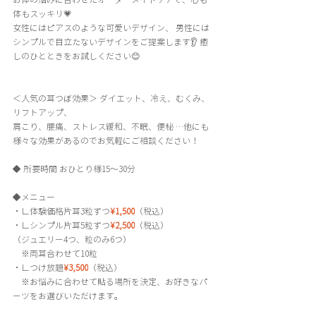
体もスッキリ💗 
女性にはピアスのような可愛いデザイン、 男性には
シンプルで目立たないデザインをご提案します👂 癒
しのひとときをお試しください😊 
＜人気の耳つぼ効果＞ ダイエット、冷え、むくみ、
リフトアップ、 
肩こり、腰痛、ストレス緩和、不眠、便秘 …他にも
様々な効果があるのでお気軽にご相談ください！ 
◆ 所要時間 おひとり様15〜30分
◆メニュー 
・
∟
体験価格片耳3粒ずつ
¥1,500
（税込）
・∟
シンプル片耳5粒ずつ
¥2,500
（税込）
（ジュエリー4つ、粒のみ6つ）
　※両耳合わせて10粒
・∟つけ放題
¥3,500
（税込） 　
　※お悩みに合わせて貼る場所を決定、お好きなパ
ーツをお選びいただけます。 