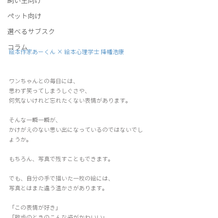
飼い主向け
ペット向け
選べるサブスク
コラム
絵本作家あーくん
 × 
絵本心理学士 降幡浩康
ワンちゃんとの毎日には、
思わず笑ってしまうしぐさや、
何気ないけれど忘れたくない表情があります。
そんな一瞬一瞬が、
かけがえのない思い出になっているのではないでし
ょうか。
もちろん、写真で残すこともできます。
でも、自分の手で描いた一枚の絵には、
写真とはまた違う温かさがあります。
「この表情が好き」
「散歩のときのこんな姿がかわいい」