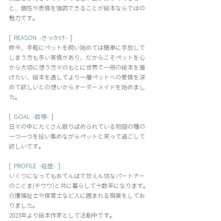
と、個性や表情を強調できることが絵本ならではの
魅力です。
[  REASON  -きっかけ-  ] 
昨今、手軽にペットを飼い始めては簡単に手放して
しまう方も多い実情があり、だからこそペットを心
から大切に想う方々のもとに世界で一冊の絵本を届
けたい、絵本を通してより一層ペットへの愛情を深
めて欲しいとの想いからオーダーメイドを始めまし
た。
[  GOAL  -目標-  ] 
日々の中にたくさん散りばめられている物語の種の
一つ一つを拾い集めながらペットと笑って過ごして
欲しいです。
[  PROFILE  -経歴-  ]
いくつになってもおてんばで甘えん坊なパートナー
のこぐま(チワワ)と共に暮らして十数年になります。
介護福祉士や保育士など人に囲まれる職業をしてお
りました。
2023年より絵本作家として活動中です。