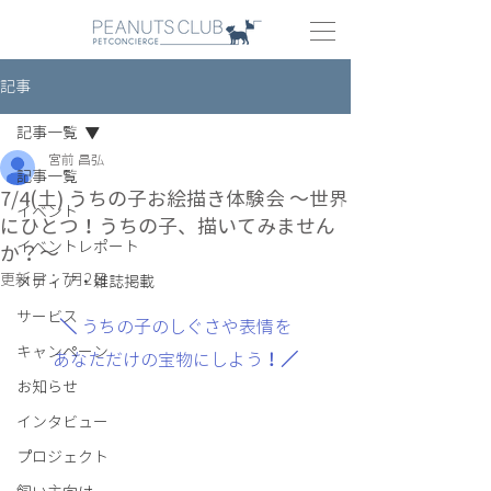
記事
記事一覧
宮前 昌弘
記事一覧
7/4(土) うちの子お絵描き体験会 ～世界
イベント
にひとつ！うちの子、描いてみません
イベントレポート
か？～
更新日：
7月2日
メディア・雑誌掲載
サービス
＼ 
うちの子のしぐさや表情を
キャンペーン
あなただけの宝物にしよう
！／
お知らせ
インタビュー
プロジェクト