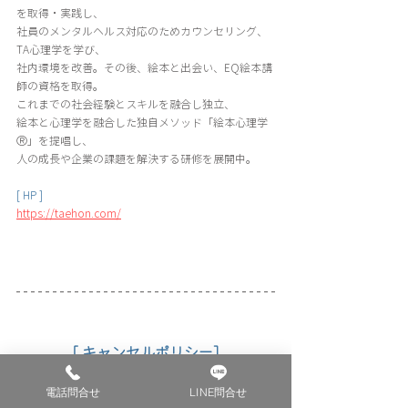
を取得・実践し、
社員のメンタルヘルス対応のためカウンセリング、
TA心理学を学び、
社内環境を改善。その後、絵本と出会い、EQ絵本講
師の資格を取得。
これまでの社会経験とスキルを融合し独立、
絵本と心理学を融合した独自メソッド「絵本心理学
Ⓡ」を提唱し、
人の成長や企業の課題を解決する研修を展開中。
[ HP ]
https://taehon.com/
［ キャンセルポリシー］
電話問合せ
LINE問合せ
※必ずご確認ください。