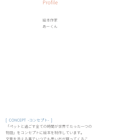
Profile
絵本作家
あーくん
[  CONCEPT  -コンセプト-  ]
「ペットと過ごす全ての時間が世界でたった一つの
物語」をコンセプトに絵本を制作しています。
文章を添える事でいつでも思い出が蘇ってくるこ