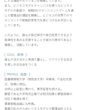
にする講座やセッションを開催しています。
また、ビジネスモデルキャンバスを使ったビジネス
モデルの創造や、戦略MGマネージメントゲームを通
じた管理会計講座を開催し、ビジネスの世界でのマ
ネジメントや戦略的思考力を身につけるお手伝いも
しています。
このように、誰もが自己探求や自己成長できるよう
自律性を高める支援することが自分の使命であると
確信し、活動しています。
[  GOAL  -目標-  ] 
誰もが活き活きと笑顔で暮らし、ワクワクする生活
を楽しめる社会をつくる
[  PROFILE  -経歴-  ]
図書館情報大学（現筑波大学）卒業後、IT会社を設
立、役員に就任。
30年以上経営に携わり、黒字経営を続ける。
顧客である大手物流企業では物流知識と顧客目線の
対応で信頼を得て、
事業戦略会議にも参画。
事業の拡大のためビジネスモデルや管理会計スキル