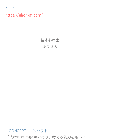
[ HP ]
https://ehon-at.com/
絵本心理士
ふりさん
[  CONCEPT  -コンセプト-  ]
「人はだれでもOKであり、考える能力をもってい