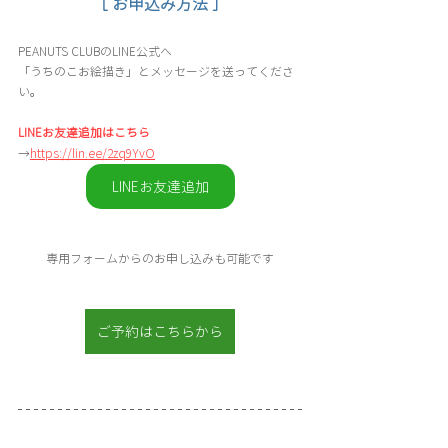
［ お申込み方法 ］
PEANUTS CLUBのLINE公式へ
「うちのこお絵描き」とメッセージを送ってくださ
い。
LINEお友達追加はこちら
→
https://lin.ee/2zq9YvO
LINEお友達追加
専用フォームからのお申し込みも可能です
お申込はこちら
ご予約はこちらから