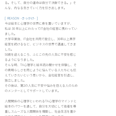
る。そして、自分の運命は自分で決断できる。」そ
んな、内なる生きていく力を引き出します。
[  REASON  -きっかけ-  ] 
今は絵本と心理学の世界に身を置いていますが、
私は 30 年以上にわたってIT会社の経営に携わってい
ました。
大学卒業後、IT会社を共同で設立し、30年以上黒字
経営を続けるなど、ビジネスの世界で邁進してきま
した。
50歳を迎えるころ、ふとこの先の人生に不安を感じ
るようになりました。
そんな時、TA心理学と絵本読み聞かせを体験し、そ
の素晴らしさを同じように悩んでいる人たちにも伝
えていきたいという思いから、会社経営を引退し、
独立しました。
その後は、第2の人生に不安や悩みを抱える人のため
のメンターとしてサポートしています。
人間関係の心理学といわれるTA心理学のマインドと
絵本のパワーを通して、自分を大切にして他者を尊
重しスムーズな人間関係を構築し、社会生活を豊か