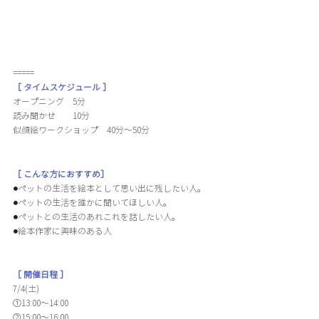
=====
［ タイムスケジュール ］
オープニング　5分
読み聞かせ　　10分
似顔絵ワークショップ　40分～50分
［ こんな方におすすめ］
⚫︎
ペットの生活を絵本として思い出に残したい人。
⚫︎
ペットの生活を誰かに聞いてほしい人。
⚫︎
ペットとの生活のあれこれを話したい人。
⚫︎
絵本作家に興味のある人
［ 開催日程 ］
7/4(土)
①13:00～14:00
➁15:00～16:00