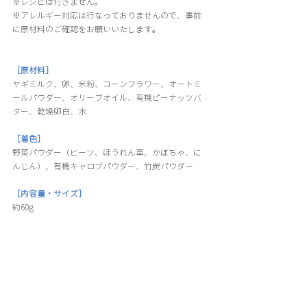
※レシピは付きません。 
※アレルギー対応は行なっておりませんので、事前
に原材料のご確認をお願いいたします。 
［原材料］
ヤギミルク、卵、米粉、コーンフラワー、オートミ
ールパウダー、オリーブオイル、有機ピーナッツバ
ター、乾燥卵白、水 
［着色］
野菜パウダー（ビーツ、ほうれん草、かぼちゃ、に
んじん）、有機キャロブパウダー、竹炭パウダー 
［内容量・サイズ］
約60g 