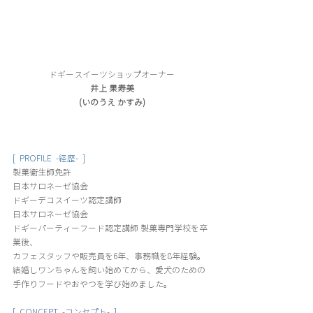
ドギースイーツショップオーナー
井上 果寿美
(いのうえ かすみ)
[  PROFILE  -経歴-  ]
製菓衛生師免許 
日本サロネーゼ協会 
ドギーデコスイーツ認定講師 
日本サロネーゼ協会 
ドギーパーティーフード認定講師 製菓専門学校を卒
業後、
カフェスタッフや販売員を6年、事務職を8年経験。 
結婚しワンちゃんを飼い始めてから、愛犬のための
手作りフードやおやつを学び始めました。
[  CONCEPT  -コンセプト-  ]