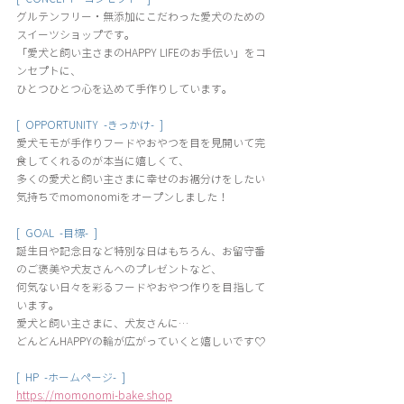
グルテンフリー・無添加にこだわった愛犬のための
スイーツショップです。 
「愛犬と飼い主さまのHAPPY LIFEのお手伝い」をコ
ンセプトに、
ひとつひとつ心を込めて手作りしています。
[  OPPORTUNITY  -きっかけ-  ]
愛犬モモが手作りフードやおやつを目を見開いて完
食してくれるのが本当に嬉しくて、
多くの愛犬と飼い主さまに幸せのお裾分けをしたい
気持ちでmomonomiをオープンしました！
[  GOAL  -目標-  ]
誕生日や記念日など特別な日はもちろん、お留守番
のご褒美や犬友さんへのプレゼントなど、
何気ない日々を彩るフードやおやつ作りを目指して
います。 
愛犬と飼い主さまに、犬友さんに…
どんどんHAPPYの輪が広がっていくと嬉しいです♡
[  HP  -ホームページ-  ]
https://momonomi-bake.shop