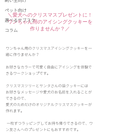
飼い主向け
ペット向け
＼愛犬へのクリスマスプレゼントに！
選べるサブスク
ワンちゃん用のアイシングクッキーを
作りませんか？／
コラム
ワンちゃん用のクリスマスアイシングクッキーを一
緒に作りませんか？ 
お好きなカラーで可愛く自由にアイシングを体験で
きるワークショップです。 
クリスマスツリーとサンタさんの袋クッキーには
お好きなメッセージや愛犬のお名前を入れることが
できるので、
愛犬のためだけのオリジナルクリスマスクッキーが
作れます。
 一枚ずつラッピングしてお持ち帰りできるので、ワ
ン友さんへのプレゼントにもおすすめです。 