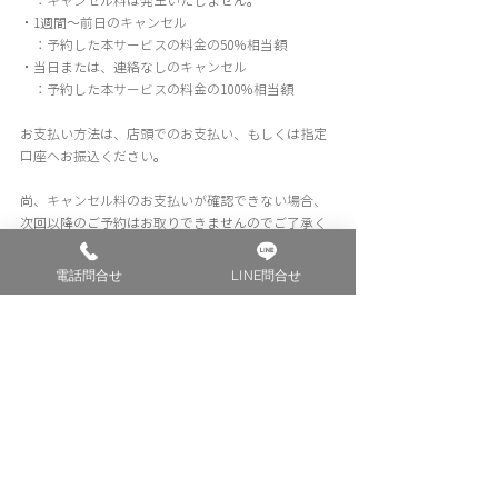
　：キャンセル料は発生いたしません。
​・1週間〜前日のキャンセル
　：予約した本サービスの料金の50％相当額
・当日または、連絡なしのキャンセル
　：予約した本サービスの料金の100％相当額
お支払い方法は、店頭でのお支払い、もしくは指定
口座へお振込ください。
尚、キャンセル料のお支払いが確認できない場合、
次回以降のご予約はお取りできませんのでご了承く
ださい。
電話問合せ
LINE問合せ
原則、キャンセル料金は、災害等により、施設周辺
道路の交通遮断、公共交通機関の不通などのやむを
得ない事態が生じた場合などはキャンセル料は発生
しません。