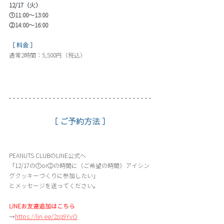
12/17（火）
①11:00～13:00
②14:00～16:00
［ 料金 ］
通常2時間：5,500円（税込）
［ ご予約方法 ］
PEANUTS CLUBのLINE公式へ
「12/17の①or②の時間に（ご希望の時間）アイシン
グクッキーづくりに参加したい」
とメッセージを送ってください。
LINEお友達追加はこちら
→
https://lin.ee/2zq9YvO