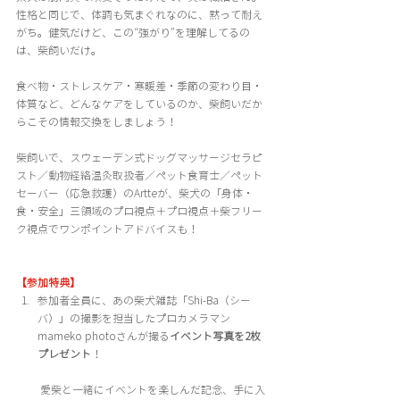
性格と同じで、体調も気まぐれなのに、黙って耐え
がち。健気だけど、この“強がり”を理解してるの
は、柴飼いだけ。
食べ物・ストレスケア・寒暖差・季節の変わり目・
体質など、どんなケアをしているのか、柴飼いだか
らこその情報交換をしましょう！
柴飼いで、スウェーデン式ドッグマッサージセラピ
スト／動物経絡温灸取扱者／ペット食育士／ペット
セーバー（応急救護）のArtteが、柴犬の「身体・
食・安全」三領域のプロ視点＋プロ視点＋柴フリー
ク視点でワンポイントアドバイスも！
【参加特典】
参加者全員に、あの柴犬雑誌「Shi-Ba（シー
バ）」の撮影を担当したプロカメラマン
mameko photoさんが撮る
イベント写真を2枚
プレゼント
！
 愛柴と一緒にイベントを楽しんだ記念、手に入