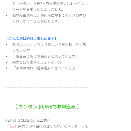
をした柴犬、生後6ヶ月未満の柴犬はドッグマッ
サージをお受けいただけません。
動物経絡温灸は、施術時に被毛にもぐさの煙の
においが付くことがあります。
【こんな方は絶対に楽しめます】
柴犬は「犬というより柴という生き物」だと思
っている方
「拒否柴はもはや芸術」と思っている方
柴犬を語り出すと止まらない方
「柴犬は犬界の哲学者」と思っている方
［ カンタン♪LINEでお申込み ］
PEANUTS CLUBのLINE公式へ
「
 12/13
柴犬まみれ会に参加したい」とメッセージを