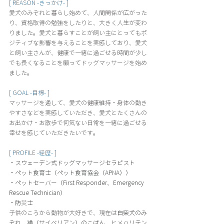
[ REASON -きっかけ- ]
愛犬のみぞれと暮らし始めて、人間関係が広がった
り、資格取得の勉強をしたりと、大きく人生が変わ
りました。愛犬と暮らすことが飼い主にとってもポ
ジティブな影響を与えることを実感しており、愛犬
と飼い主さんが、健康で一緒に過ごせる時間が少し
でも長くなることを願ってドッグマッサージを始め
ました。
[ GOAL -目標- ]
マッサージを通して、愛犬の健康維持・身体の動き
やすさなどを実感していただき、愛犬とたくさんの
お出かけ・お散歩で何気ない日常を一緒に過ごせる
幸せを感じていただきたいです。
[ PROFILE -経歴- ]
・スウェーデン式ドッグマッサージセラピスト
・ペット食育士（ペット食育協会（APNA））
・ペットセーバー（First Responder、Emergency 
Rescue Technician）
・防災士
子供のころから動物が大好きで、現在は
白柴犬のみ
ぞれ、猫（サイベリアン）のこばん、ヒメハリテン