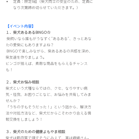
定員：限定6組（柴犬同士の安全のため、定員に
なり次第締め切らせていただきます。）
【イベント内容】
１．柴犬あるあるBINGO☆
 柴飼いなら誰もがうなずく”あるある”、きっとあな
たの愛柴にもありますよね？
 BINGOで楽しみながら、柴あるあるの共感を深め、
柴友達を作りましょう。
ビンゴが揃えば、素敵な商品をもらえるチャンス
も！
２．柴犬お悩み相談
柴犬という犬種ならではの、クセ、なりやすい病
気・怪我、お困りごとなど、お悩みを共有してみま
せんか？
「うちの子もそうだった！」という話から、解決方
法や対処方法など、柴犬だからこそわかり合える情
報交換をしましょう！
３．柴犬のための健康よもやま相談
柴犬は筋肉質で頑丈そうにみえて、実は繊細さん。