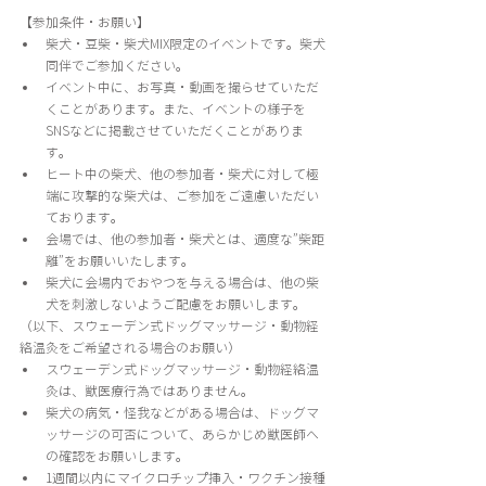
【参加条件・お願い】
柴犬・豆柴・柴犬MIX限定のイベントです。柴犬
同伴でご参加ください。
イベント中に、お写真・動画を撮らせていただ
くことがあります。また、イベントの様子を
SNSなどに掲載させていただくことがありま
す。
ヒート中の柴犬、他の参加者・柴犬に対して極
端に攻撃的な柴犬は、ご参加をご遠慮いただい
ております。
会場では、他の参加者・柴犬とは、適度な”柴距
離”をお願いいたします。
柴犬に会場内でおやつを与える場合は、他の柴
犬を刺激しないようご配慮をお願いします。
（以下、スウェーデン式ドッグマッサージ・動物経
絡温灸をご希望される場合のお願い）
スウェーデン式ドッグマッサージ・動物経絡温
灸は、獣医療行為ではありません。
柴犬の病気・怪我などがある場合は、ドッグマ
ッサージの可否について、あらかじめ獣医師へ
の確認をお願いします。
1週間以内にマイクロチップ挿入・ワクチン接種