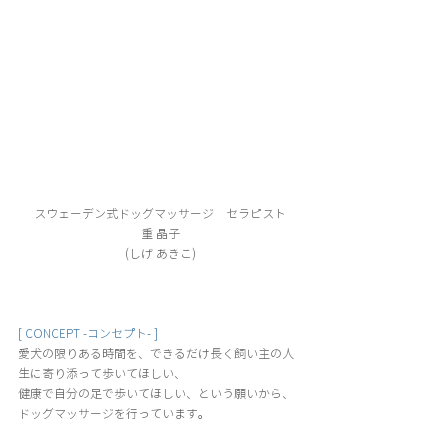
スウェーデン式ドッグマッサージ　セラピスト
重 晶子
(
しげ あきこ
)
[ CONCEPT -コンセプト- ]
愛犬の限りある時間を、できるだけ長く飼い主の人
生に寄り添って歩いてほしい、
健康で自分の足で歩いてほしい、という願いから、
ドッグマッサージを行っています。