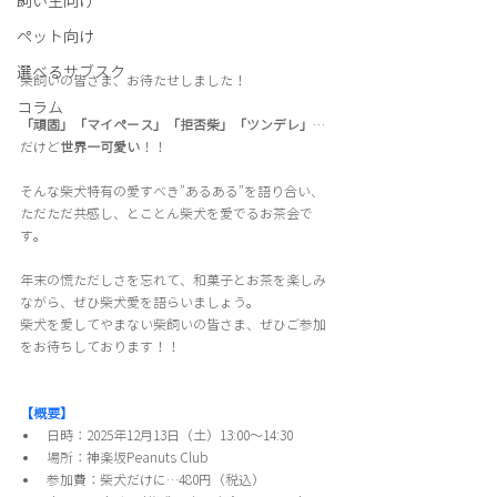
飼い主向け
ペット向け
選べるサブスク
柴飼いの皆さま、お待たせしました！
コラム
「頑固」「マイペース」「拒否柴」「ツンデレ」
…
だけど
世界一可愛い
！！
そんな柴犬特有の愛すべき”あるある”を語り合い、
ただただ共感し、とことん柴犬を愛でるお茶会で
す。
年末の慌ただしさを忘れて、和菓子とお茶を楽しみ
ながら、ぜひ柴犬愛を語らいましょう。
柴犬を愛してやまない柴飼いの皆さま、ぜひご参加
をお待ちしております！！
【概要】
日時：2025年12月13日（土）13:00～14:30
場所：神楽坂Peanuts Club
参加費：柴犬だけに…480円（税込）