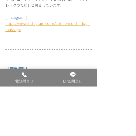
レックのたわし
と暮らしています。
[ Instagram ]
https://www.instagram.com/Artte_swedish_dog_
massage
［ 開催場所 ］
神楽坂 PEANUTS CLUB
電話問合せ
LINE問合せ
〒162-0817
東京都新宿区赤城元町４−１１PEANUTS CLUB
最寄駅
・東西線神楽坂駅徒歩３分
・大江戸線牛込神楽坂徒歩１０分
・有楽町線江戸川橋駅徒歩７分
　近隣にコインパーキング有り