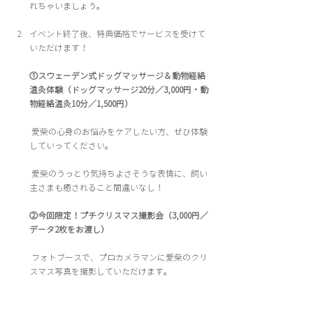
れちゃいましょう。
イベント終了後、特典価格でサービスを受けて
いただけます！
①スウェーデン式ドッグマッサージ＆動物経絡
温灸体験（ドッグマッサージ20分／3,000円・動
物経絡温灸10分／1,500円）
 愛柴の心身のお悩みをケアしたい方、ぜひ体験
していってください。
 愛柴のうっとり気持ちよさそうな表情に、飼い
主さまも癒されること間違いなし！
②今回限定！プチクリスマス撮影会（3,000円／
データ2枚をお渡し）
 フォトブースで、プロカメラマンに愛柴のクリ
スマス写真を撮影していただけます。