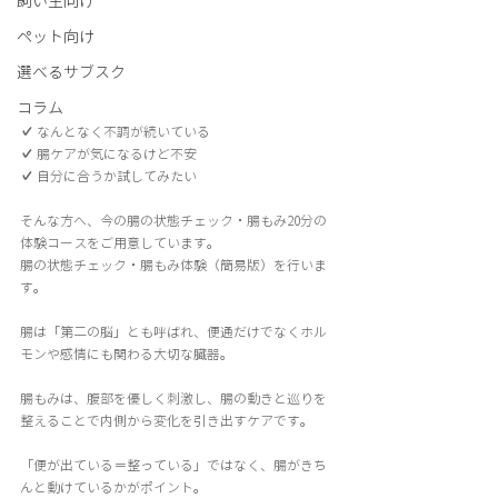
飼い主向け
ペット向け
選べるサブスク
コラム
✔︎ なんとなく不調が続いている  
✔︎ 腸ケアが気になるけど不安  
✔︎ 自分に合うか試してみたい  
そんな方へ、今の腸の状態チェック・腸もみ20分の
体験コースをご用意しています。
腸の状態チェック・腸もみ体験（簡易版）を行いま
す。
腸は「第二の脳」とも呼ばれ、便通だけでなくホル
モンや感情にも関わる大切な臓器。
腸もみは、腹部を優しく刺激し、腸の動きと巡りを
整えることで内側から変化を引き出すケアです。
「便が出ている＝整っている」ではなく、腸がきち
んと動けているかがポイント。