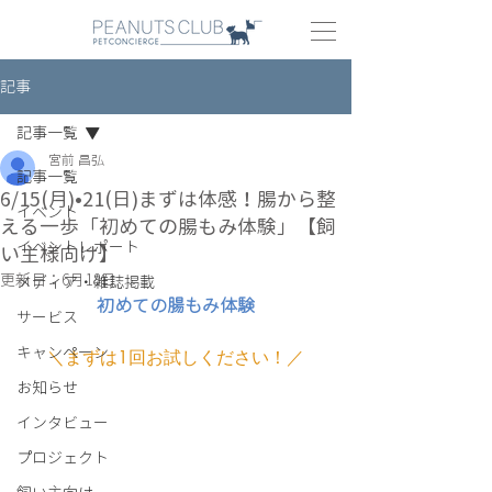
記事
記事一覧
宮前 昌弘
記事一覧
6/15(月)•21(日)まずは体感！腸から整
イベント
える一歩「初めての腸もみ体験」【飼
イベントレポート
い主様向け】
更新日：
6月18日
メディア・雑誌掲載
初めての腸もみ体験
サービス
キャンペーン
＼
まずは1回お試しください！
／
お知らせ
インタビュー
プロジェクト