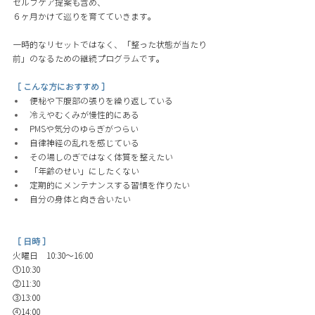
セルフケア提案も含め、
６ヶ月かけて巡りを育てていきます。 
一時的なリセットではなく、「整った状態が当たり
前」のなるための継続プログラムです。
［ こんな方におすすめ ］
便秘や下腹部の張りを繰り返している 
冷えやむくみが慢性的にある 
PMSや気分のゆらぎがつらい 
自律神経の乱れを感じている 
その場しのぎではなく体質を整えたい 
「年齢のせい」にしたくない 
定期的にメンテナンスする習慣を作りたい 
自分の身体と向き合いたい
［ 日時 ］
火曜日　10:30〜16:00 
①10:30
②11:30
③13:00
④14:00