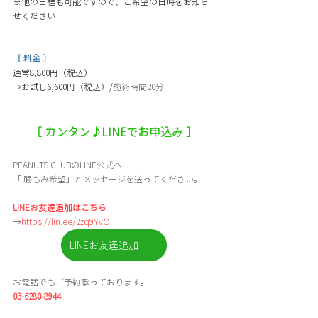
※他の日程も可能ですので、ご希望の日時をお知ら
せください
［ 料金 ］
通常8,800円（税込）
→お試し6,600円（税込）/
施術時間20分
［ カンタン♪LINEでお申込み ］
PEANUTS CLUBのLINE公式へ
「
腸もみ希望」とメッセージを送ってください。
LINEお友達追加はこちら
→
https://lin.ee/2zq9YvO
LINEお友達追加
お電話でもご予約承っております。
03-6280-8944