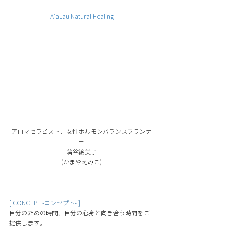
’A’aLau Natural Healing
アロマセラピスト、女性ホルモンバランスプランナ
ー
蒲谷絵美子
(
かまやえみこ
)
[ CONCEPT -コンセプト- ]
自分のための時間、自分の心身と向き合う時間をご
提供します
。