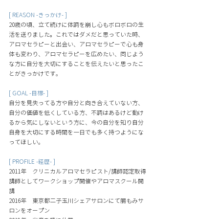
[ REASON -きっかけ- ]
20歳の頃、立て続けに体調を崩し心もボロボロの生
活を送りました。これではダメだと思っていた時、
アロマセラピーと出会い、アロマセラピーで心も身
体も変わり、アロマセラピーを広めたい、同じよう
な方に自分を大切にすることを伝えたいと思ったこ
とがきっかけです
。
[ GOAL -目標- ]
自分を見失ってる方や自分と向き合えていない方、
自分の価値を低くしている方、不調はあるけど動け
るから気にしないという方に、今の自分を知り自分
自身を大切にする時間を一日でも多く持つようにな
ってほしい
。
[ PROFILE -経歴- ]
2011年　クリニカルアロマセラピスト/講師認定取得 
講師としてワークショップ開催やアロマスクール開
講 
2016年　東京都二子玉川シェアサロンにて腸もみサ
ロンをオープン 