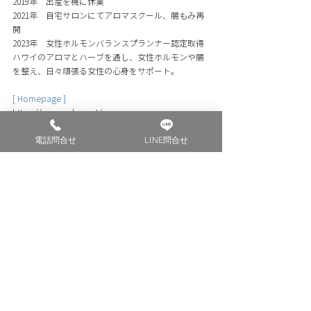
2019年　出産を機に休業 
2021年　自宅サロンにてアロマスクール、腸もみ再
開 
2023年　女性ホルモンバランスプランナー認定取得 
ハワイのアロマとハーブを通し、女性ホルモンや腸
を整え、日々頑張る女性の心身をサポート
。
[ Homepage ]
https://www.aalau.net/
電話問合せ
LINE問合せ
［ 開催場所 ］
神楽坂 PEANUTS CLUB
〒162-0817
東京都新宿区赤城元町４−１１PEANUTS CLUB
最寄駅