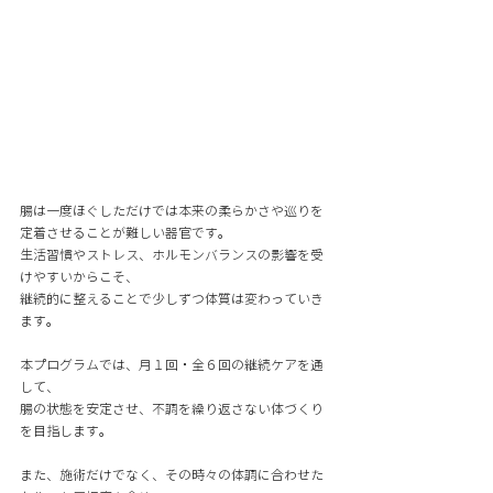
腸は一度ほぐしただけでは本来の柔らかさや巡りを
定着させることが難しい器官です。 
生活習慣やストレス、ホルモンバランスの影響を受
けやすいからこそ、
継続的に整えることで少しずつ体質は変わっていき
ます。 
本プログラムでは、月１回・全６回の継続ケアを通
して、
腸の状態を安定させ、不調を繰り返さない体づくり
を目指します。 
また、施術だけでなく、その時々の体調に合わせた