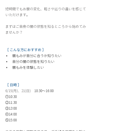
短時間でもお腹の変化、軽さや巡りの違いを感じて
いただけます。
まずはご自身の腸の状態を知るところから始めてみ
ませんか？
［ こんな方におすすめ ］
腸もみが自分に合うか知りたい 
自分の腸の状態を知りたい 
腸もみを体験したい
［ 日時 ］
6/15(月)、21(日)
　10:30〜16:00 
①10:30
②11:30
③13:00
④14:00
⑤15:00 