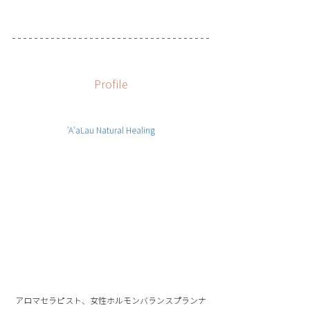
Profile
’A’aLau Natural Healing
アロマセラピスト、女性ホルモンバランスプランナ