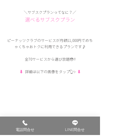
＼サブスクプランってなに？／
選べるサブスクプラン
ピーナッツクラブのサービスが月額11,000円でめち
ゃくちゃおトクに利用できるプランです♪
全70サービスから選び放題😳‼️
⬇︎
  詳細は以下の画像をタップ👆✨ 
⬇︎
電話問合せ
LINE問合せ