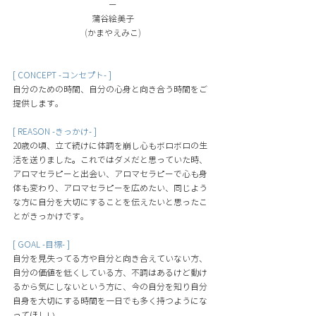
ー
蒲谷絵美子
(
かまやえみこ
)
[ CONCEPT -コンセプト- ]
自分のための時間、自分の心身と向き合う時間をご
提供します
。
[ REASON -きっかけ- ]
20歳の頃、立て続けに体調を崩し心もボロボロの生
活を送りました。これではダメだと思っていた時、
アロマセラピーと出会い、アロマセラピーで心も身
体も変わり、アロマセラピーを広めたい、同じよう
な方に自分を大切にすることを伝えたいと思ったこ
とがきっかけです
。
[ GOAL -目標- ]
自分を見失ってる方や自分と向き合えていない方、
自分の価値を低くしている方、不調はあるけど動け
るから気にしないという方に、今の自分を知り自分
自身を大切にする時間を一日でも多く持つようにな
ってほしい
。