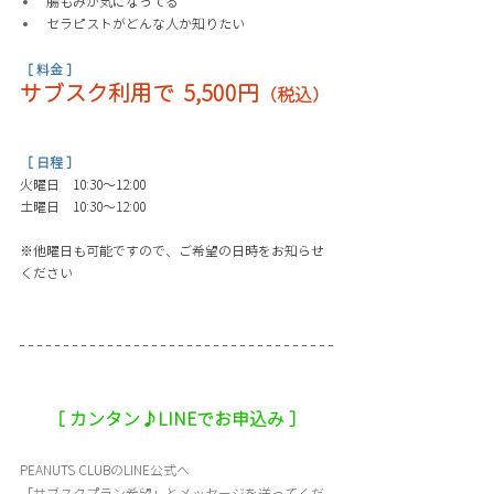
腸もみが気になってる 
セラピストがどんな人か知りたい
［ 料金 ］
サブスク利用で  5,500円
（税込）
［ 日程 ］
火曜日　
10:30〜12:00
土曜日　
10:30〜12:00
※他曜日も可能ですので、ご希望の日時をお知らせ
ください
［ カンタン♪LINEでお申込み ］
PEANUTS CLUBのLINE公式へ
「サブスクプラン希望」とメッセージを送ってくだ