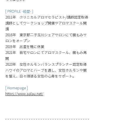
[ PROFILE -経歴- ]
2011年　クリニカルアロマセラピスト/講師認定取得
講師としてワークショップ開催やアロマスクール開
講
2016年　東京都二子玉川シェアサロンにて腸もみサ
ロンをオープン
2019年　出産を機に休業
2021年　自宅サロンにてアロマスクール、腸もみ再
開
2023年　女性ホルモンバランスプランナー認定取得
ハワイのアロマとハーブを通し、女性ホルモンや腸
を整え、日々頑張る女性の心身をサポート
。
[ Homepage ]
https://www.aalau.net/