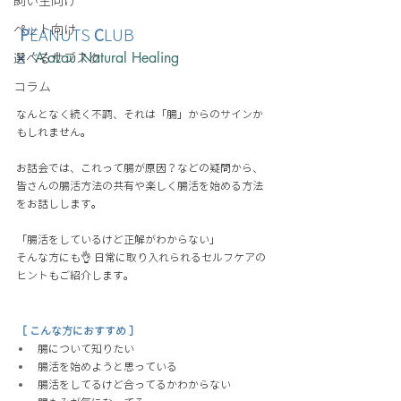
飼い主向け
ペット向け
P
EANUTS 
C
LUB
× 
’A’aLau Natural Healing
選べるサブスク
コラム
なんとなく続く不調、それは「腸」からのサインか
もしれません。 
お話会では、これって腸が原因？などの疑問から、
皆さんの腸活方法の共有や楽しく腸活を始める方法
をお話しします。 
「腸活をしているけど正解がわからない」
そんな方にも👌 日常に取り入れられるセルフケアの
ヒントもご紹介します。
［ こんな方におすすめ ］
腸について知りたい 
腸活を始めようと思っている 
腸活をしてるけど合ってるかわからない 