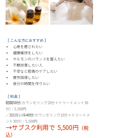
［ こんな方におすすめ ］
心身を癒されたい
健康維持をしたい
ホルモンのバランスを整えたい 
不眠改善したい人
不安など感情のケアしたい 
疲労回復したい
自分の時間を作りたい
［ 料金 ］
初回50分
(カウンセリング20分＋トリートメント30
分)：5,500円
／
2
回目以降
40分
(カウンセリング10分＋トリートメ
ント30分)：5,500円
→サブスク利用で  5,500円
（税
込）