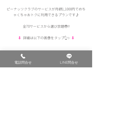
ピーナッツクラブのサービスが月額1,1000円でめち
ゃくちゃおトクに利用できるプランです♪
全70サービスから選び放題😳‼️
⬇︎
  詳細は以下の画像をタップ👆✨ 
⬇︎
電話問合せ
LINE問合せ
選べるサブスクページに戻る