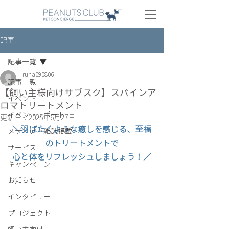
記事
記事一覧
runa090806
記事一覧
【飼い主様向けサブスク】スパインア
イベント
ロマトリートメント
イベントレポート
更新日：
2025年6月27日
＼
羽ばたくような癒しを感じる、至福
メディア・雑誌掲載
のトリートメントで
サービス
心と体をリフレッシュしましょう！
／
キャンペーン
お知らせ
インタビュー
プロジェクト