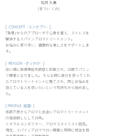
松井 久美
(まつい くみ)
[  CONCEPT  -コンセプト-  ]
｢背骨｣からのアプローチで心身を整え、ストレスを
解消するスパインアロマトリートメント。
お悩みに寄り添い、健康的な美しさをサポートしま
す。
[  REASON  -きっかけ-  ] 
幼い頃に自律神経失調症と診断され、33歳でパニッ
ク障害となりました。 そんな時に自分を救ってくれ
たアロマトリートメントに魅了され、同じお悩みを
抱えている人を救いたいという気持ちから始めまし
た。
[ PROFILE -経歴- ]
体調不良からアロマと出会いアロマトリートメント
の施術師しとして16年。
ミネラルコンダクター、アロマスタイリスト認定。
現在、スパインアロマサロン開業と同時に根治を目