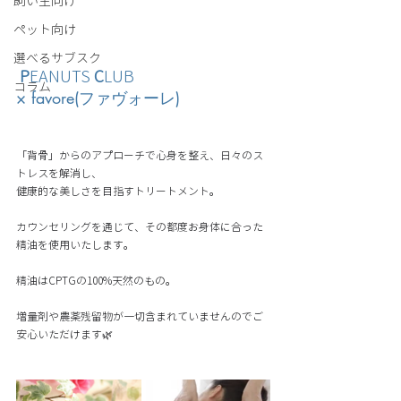
飼い主向け
ペット向け
選べるサブスク
P
EANUTS 
C
LUB
コラム
× favore(ファヴォーレ)
「背骨」からのアプローチで心身を整え、日々のス
トレスを解消し、
健康的な美しさを目指すトリートメント。
カウンセリングを通じて、その都度お身体に合った
精油を使用いたします。 
精油はCPTGの100%天然のもの。
増量剤や農薬残留物が一切含まれていませんのでご
安心いただけます🌿