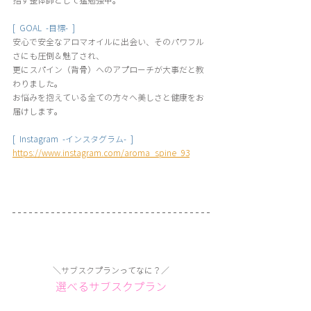
指す整体師として猛勉強中。
[  GOAL  -目標-  ] 
安心で安全なアロマオイルに出会い、そのパワフル
さにも圧倒＆魅了され、
更にスパイン（背骨）へのアプローチが大事だと教
わりました。
お悩みを抱えている全ての方々へ美しさと健康をお
届けします。
[  Instagram  -インスタグラム-  ] 
https://www.instagram.com/aroma_spine_93
＼サブスクプランってなに？／
選べるサブスクプラン