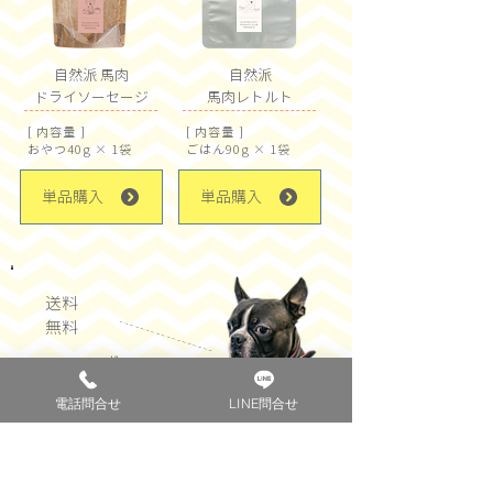
自然派
馬肉
自然派
ドライソーセージ
馬肉レトルト
[ 内容量 ]
[ 内容量 ]
おやつ40g × 1袋
ごはん90g × 1袋
単品購入
単品購入
送料
​無料
ボクはとにかく
お腹いっぱい
食べたい！！
電話問合せ
LINE問合せ