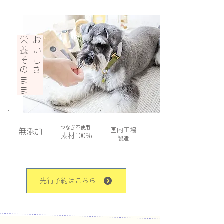
栄養そのまま
おいしさ
つなぎ不使用
国内工場
無添加
素材100%
製造
先行予約はこちら