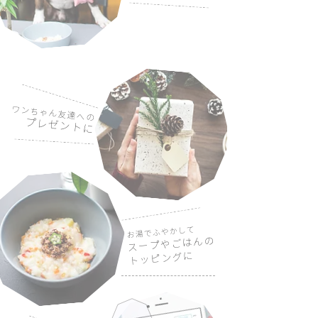
ワンちゃん友達への
​
プレゼントに
お湯でふやかして
スープやごはんの
トッピングに