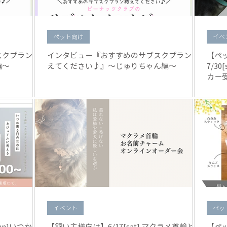
ペット向け
イベ
スクプラン教
インタビュー『おすすめのサブスクプラン教
【ペ
編〜
えてください♪』〜じゅりちゃん編〜
7/3
カー
イベント
ペッ
un]いつか来
【飼い主様向け】6/17[sat] マクラメ首輪とお
【ペ