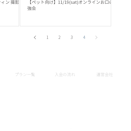
ロウィン 撮影会
【ペット向け】11/19(sat)オンラインお口の勉
強会
1
2
3
4
プラン一覧
入会の流れ
運営会社