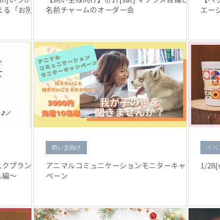
える「お別れ
名前チャームのオーダー会
エーシ
飼い主向け
イベ
スクプラン教
アニマルコミュニケーションモニターキャン
1/28
ん編〜
ペーン