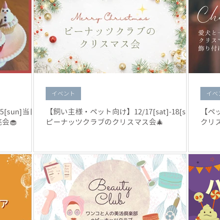
イベント
イベ
5[sun]当日
【飼い主様・ペット向け】12/17[sat]-18[sun]
【ペッ
会🧁
ピーナッツクラブのクリスマス会🎄
クリ