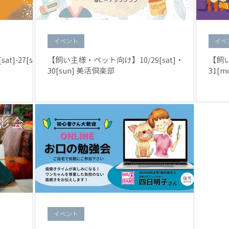
イベント
イベ
]-27[sun]
【飼い主様・ペット向け】10/29[sat]・
【飼い
30[sun] 美活倶楽部
31[
イベント