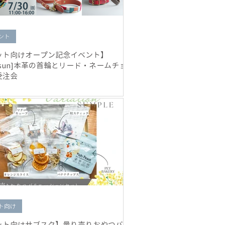
ント
ット向けオープン記念イベント】
0[sun]本革の首輪とリード・ネームチョー
受注会
ト向け
ット向けサブスク】量り売りおやつバリ